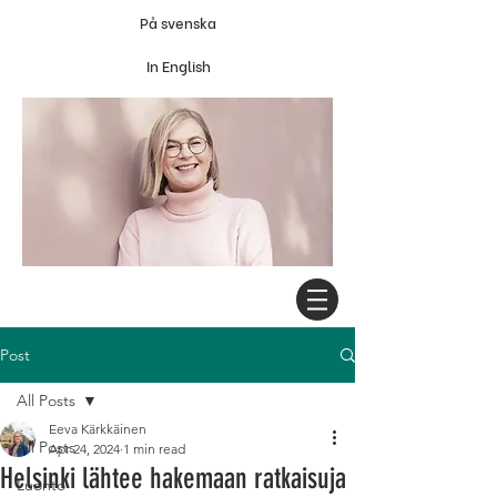
På svenska
In English
Post
All Posts
Eeva Kärkkäinen
All Posts
Apr 24, 2024
1 min read
Helsinki lähtee hakemaan ratkaisuja
Luonto