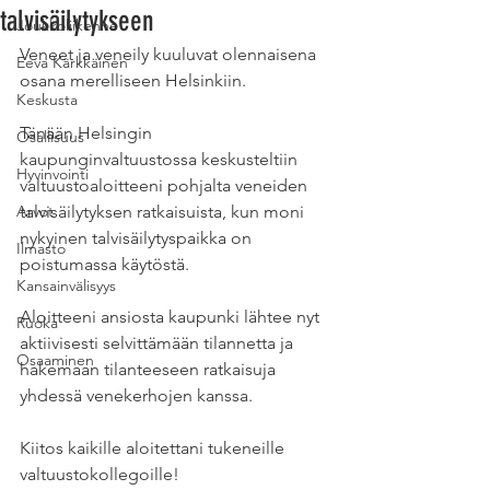
talvisäilytykseen
Joukkoliikenne
Veneet ja veneily kuuluvat olennaisena 
Eeva Kärkkäinen
osana merelliseen Helsinkiin.
Keskusta
Tänään Helsingin 
Osallisuus
kaupunginvaltuustossa keskusteltiin 
Hyvinvointi
valtuustoaloitteeni pohjalta veneiden 
Arvot
talvisäilytyksen ratkaisuista, kun moni 
nykyinen talvisäilytyspaikka on 
Ilmasto
poistumassa käytöstä.
Kansainvälisyys
Aloitteeni ansiosta kaupunki lähtee nyt 
Ruoka
aktiivisesti selvittämään tilannetta ja 
Osaaminen
hakemaan tilanteeseen ratkaisuja 
yhdessä venekerhojen kanssa.
Kiitos kaikille aloitettani tukeneille 
valtuustokollegoille!