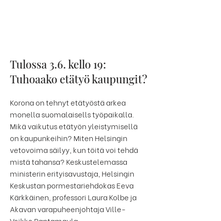
Tulossa 3.6. kello 19:
Tuhoaako etätyö kaupungit?
Korona on tehnyt etätyöstä arkea
monella suomalaisells työpaikalla.
Mikä vaikutus etätyön yleistymisellä
on kaupunkeihin? Miten Helsingin
vetovoima säilyy, kun töitä voi tehdä
mistä tahansa? Keskustelemassa
ministerin erityisavustaja, Helsingin
Keskustan pormestariehdokas Eeva
Kärkkäinen, professori Laura Kolbe ja
Akavan varapuheenjohtaja Ville-
Veikko Rantamaula.