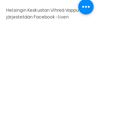
Helsingin Keskustan Vihreä Vappu
järjestetään Facebook-liven
muodossa lauantaina 1.5. klo.
14.00-
14.30
. Tilaisuudessa vappupuheen
pitää Helsingin Keskustan
pormestariehdokas Eeva Kärkkäinen.
Mennyt: Eevan
kampanjastartti -