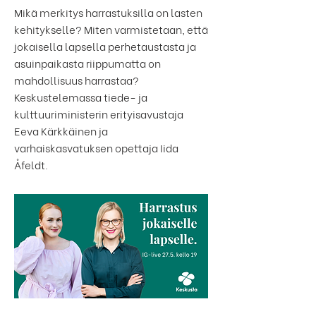
Mikä merkitys harrastuksilla on lasten
kehitykselle? Miten varmistetaan, että
jokaisella lapsella perhetaustasta ja
asuinpaikasta riippumatta on
mahdollisuus harrastaa?
Keskustelemassa tiede- ja
kulttuuriministerin erityisavustaja
Eeva Kärkkäinen ja
varhaiskasvatuksen opettaja Iida
Åfeldt.