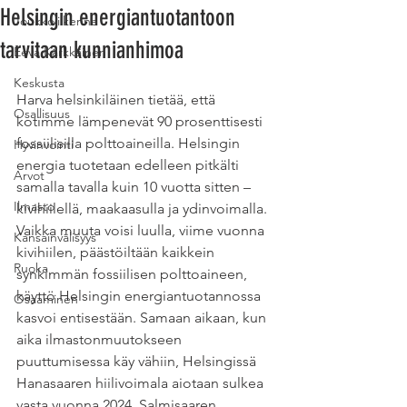
Helsingin energiantuotantoon
Joukkoliikenne
tarvitaan kunnianhimoa
Eeva Kärkkäinen
Keskusta
Harva helsinkiläinen tietää, että 
Osallisuus
kotimme lämpenevät 90 prosenttisesti 
fossiilisilla polttoaineilla. Helsingin 
Hyvinvointi
energia tuotetaan edelleen pitkälti 
Arvot
samalla tavalla kuin 10 vuotta sitten – 
Ilmasto
kivihiilellä, maakaasulla ja ydinvoimalla. 
Vaikka muuta voisi luulla, viime vuonna 
Kansainvälisyys
kivihiilen, päästöiltään kaikkein 
Ruoka
synkimmän fossiilisen polttoaineen, 
käyttö Helsingin energiantuotannossa 
Osaaminen
kasvoi entisestään. Samaan aikaan, kun 
aika ilmastonmuutokseen 
puuttumisessa käy vähiin, Helsingissä 
Hanasaaren hiilivoimala aiotaan sulkea 
vasta vuonna 2024. Salmisaaren 