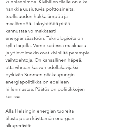
kunnianhimoa. Kivihiilen tilalle on aika 
hankkia uusiutuvia polttoaineita, 
teollisuuden hukkalämpöä ja 
maalämpöä. Taloyhtiöitä pitää 
kannustaa voimakkaasti 
energiansäästöön. Teknologioita on 
kyllä tarjolla. Viime kädessä maakaasu 
ja ydinvoimakin ovat kivihiiltä parempia 
vaihtoehtoja. On kansallinen häpeä, 
että vihreän kasvun edelläkävijäksi 
pyrkivän Suomen pääkaupungin 
energiapolitiikka on edelleen 
hiilenmustaa. Päätös on poliitikkojen 
käsissä.
Alla Helsingin energian tuoreita 
tilastoja sen käyttämän energian 
alkuperästä: