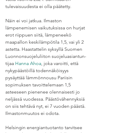
tulevaisuudesta ei olla päätetty.
Näin ei voi jatkua. Ilmaston 
lämpenemisen vaikutuksissa on hurjat 
erot riippuen siitä, lämpeneekö 
maapallon keskilämpötila 1,5, vai yli 2 
astetta. Haastattelin syksyllä Suomen 
Luon­non­suo­je­lu­liiton suoje­lu­a­si­an­tun­
tijaa 
Hanna Ahoa
, joka varoitti, että 
nyky­pääs­töillä toden­nä­köi­syys 
pysäyttää lämmönnousu Pariisin 
sopimuksen tavoit­te­le­maan 1,5 
asteeseen pienenee olennaisesti jo 
neljässä vuodessa. Päästövähennyksiä 
on siis tehtävä nyt, ei 7 vuoden päästä. 
Ilmastonmuutos ei odota.
Helsingin energiantuotanto tarvitsee 