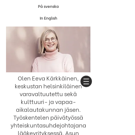
På svenska
In English
Olen Eeva Kärkkäinen,
keskustan helsinkiläinen
varavaltuutettu sekä
kulttuuri- ja vapaa-
aikalautakunnan jäsen.
Työskentelen päivätyössä
yhteiskuntasuhdejohtajana
lääkeyrityksessä.
Asun