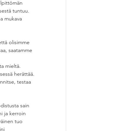
ilpittömän 
sestä tuntuu. 
npa mukava 
että olisimme 
araa, saatamme 
a mieltä. 
tsessä herättää. 
nnitse, testaa 
istusta sain 
 ja kerroin 
väinen tuo 
ni 