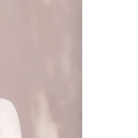
nvointi
Arvot