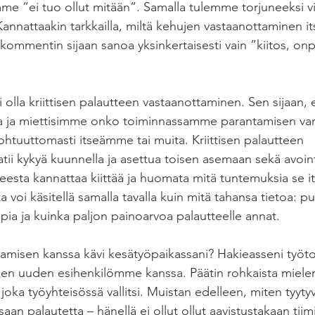
me ”ei tuo ollut mitään”. Samalla tulemme torjuneeksi v
Kannattaakin tarkkailla, miltä kehujen vastaanottaminen it
 kommentin sijaan sanoa yksinkertaisesti vain ”kiitos, o
i olla kriittisen palautteen vastaanottaminen. Sen sijaan, 
esta ja miettisimme onko toiminnassamme parantamisen v
ohtuuttomasti itseämme tai muita. Kriittisen palautteen 
tii kykyä kuunnella ja asettua toisen asemaan sekä avoint
tteesta kannattaa kiittää ja huomata mitä tuntemuksia se i
a voi käsitellä samalla tavalla kuin mitä tahansa tietoa: pu
ppia ja kuinka paljon painoarvoa palautteelle annat.
amisen kanssa kävi kesätyöpaikassani? Hakieasseni työtod
n uuden esihenkilömme kanssa. Päätin rohkaista mieleni
oka työyhteisössä vallitsi. Muistan edelleen, miten tyyty
aan palautetta – hänellä ei ollut ollut aavistustakaan tiimi