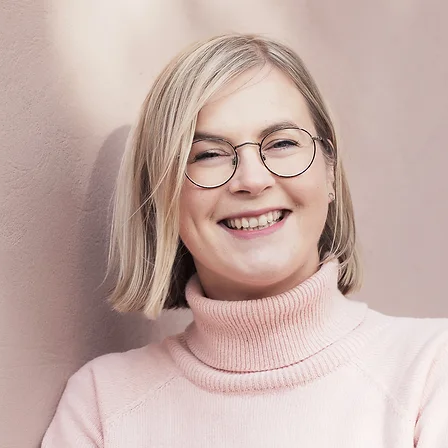
nne
Eeva Kärkkäinen
Keskusta
Osallisuus
Hyvi