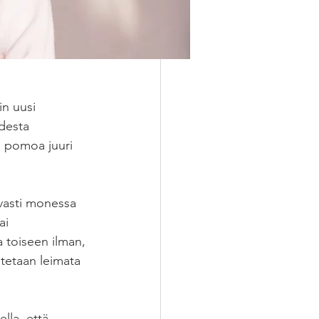
in uusi 
desta 
i pomoa juuri 
vasti monessa 
ai 
 toiseen ilman, 
atetaan leimata 
lla, että 