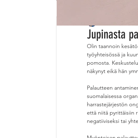
Eeva Kärkkäinen
Ju
Ilmasto
Kansainvälisyys
Jupinasta p
Olin taannoin kesätöi
työyhteisössä ja kuun
pomosta. Keskustelua
näkynyt eikä hän ym
Palautteen antaminen
suomalaisessa organi
harrastejärjestön on
että niitä pyrittäisi
negatiiviseksi tai yh
Myönteisen palautteen