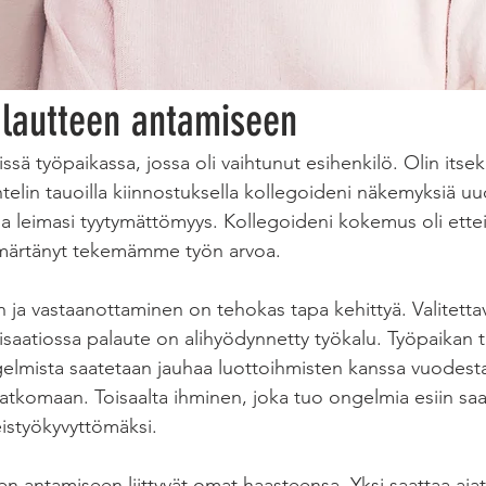
n 3, 2024
2 min read
Ruoka
Osaaminen
alautteen antamiseen
ssä työpaikassa, jossa oli vaihtunut esihenkilö. Olin itsek
telin tauoilla kiinnostuksella kollegoideni näkemyksiä uu
 leimasi tyytymättömyys. Kollegoideni kokemus oli ette
märtänyt tekemämme työn arvoa.
 ja vastaanottaminen on tehokas tapa kehittyä. Valitetta
saatiossa palaute on alihyödynnetty työkalu. Työpaikan t
gelmista saatetaan jauhaa luottoihmisten kanssa vuodesta
in ratkomaan. Toisaalta ihminen, joka tuo ongelmia esiin sa
teistyökyvyttömäksi.
 antamiseen liittyvät omat haasteensa. Yksi saattaa ajate