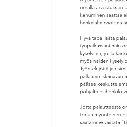
omalla arvostuksen os
kehuminen saattaa ai
hankalalta osoittaa a
Hyvä tapa lisätä pal
työpaikassani näin o
kyselyihin, joilla ka
myös näiden kyselyide
Työntekijöitä ja esi
palkitsemiskanavan a
pääsee keskustelema
pohjalta esihenkilö v
Jotta palautteesta o
torjua myönteinen p
saatamme vastata ”tä