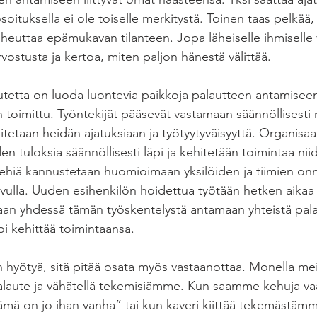
oituksella ei ole toiselle merkitystä. Toinen taas pelkää, 
heuttaa epämukavan tilanteen. Jopa läheiselle ihmiselle 
rvostusta ja kertoa, miten paljon hänestä välittää.
autetta on luoda luontevia paikkoja palautteen antamisee
n toimittu. Työntekijät pääsevät vastamaan säännöllisesti
rtoitetaan heidän ajatuksiaan ja työtyytyväisyyttä. Organisa
n tuloksia säännöllisesti läpi ja kehitetään toimintaa nii
miehiä kannustetaan huomioimaan yksilöiden ja tiimien onn
vulla. Uuden esihenkilön hoidettua työtään hetken aikaa 
an yhdessä tämän työskentelystä antamaan yhteistä pala
oi kehittää toimintaansa.
n hyötyä, sitä pitää osata myös vastaanottaa. Monella me
alaute ja vähätellä tekemisiämme. Kun saamme kehuja v
mä on jo ihan vanha” tai kun kaveri kiittää tekemästäm