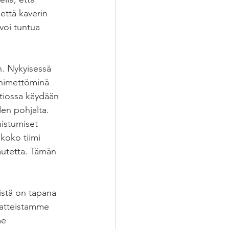
että kaverin 
voi tuntua 
n. Nykyisessä 
 nimettöminä 
atiossa käydään 
den pohjalta. 
istumiset 
koko tiimi 
utetta. Tämän 
istä on tapana 
aatteistamme 
me 