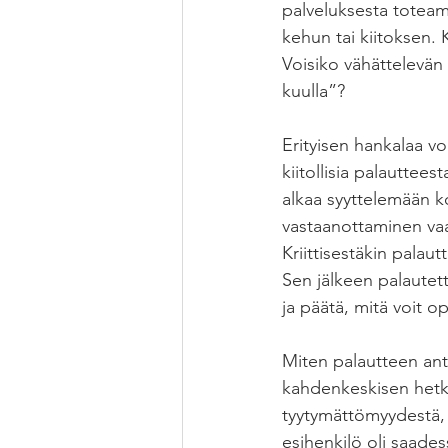
palveluksesta toteam
kehun tai kiitoksen. 
Voisiko vähättelevän
kuulla”?
Erityisen hankalaa vo
kiitollisia palautte
alkaa syyttelemään k
vastaanottaminen vaa
Kriittisestäkin palau
Sen jälkeen palautett
ja päätä, mitä voit o
Miten palautteen ant
kahdenkeskisen hetke
tyytymättömyydestä, j
esihenkilö oli saadess