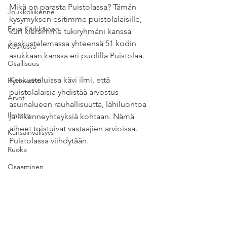
Mikä on parasta Puistolassa? Tämän 
Joukkoliikenne
kysymyksen esitimme puistolalaisille, 
Eeva Kärkkäinen
kun kiersimme tukiryhmäni kanssa 
keskustelemassa yhteensä 51 kodin 
Keskusta
asukkaan kanssa eri puolilla Puistolaa.
Osallisuus
Keskusteluissa kävi ilmi, että 
Hyvinvointi
puistolalaisia yhdistää arvostus 
Arvot
asuinalueen rauhallisuutta, lähiluontoa 
Ilmasto
ja liikenneyhteyksiä kohtaan. Nämä 
aiheet toistuivat vastaajien arvioissa. 
Kansainvälisyys
Puistolassa viihdytään.
Ruoka
Osaaminen