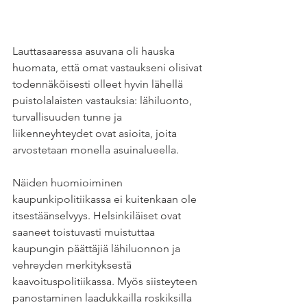
Lauttasaaressa asuvana oli hauska 
huomata, että omat vastaukseni olisivat 
todennäköisesti olleet hyvin lähellä 
puistolalaisten vastauksia: lähiluonto, 
turvallisuuden tunne ja 
liikenneyhteydet ovat asioita, joita 
arvostetaan monella asuinalueella. 
Näiden huomioiminen 
kaupunkipolitiikassa ei kuitenkaan ole 
itsestäänselvyys. Helsinkiläiset ovat 
saaneet toistuvasti muistuttaa 
kaupungin päättäjiä lähiluonnon ja 
vehreyden merkityksestä 
kaavoituspolitiikassa. Myös siisteyteen 
panostaminen laadukkailla roskiksilla 