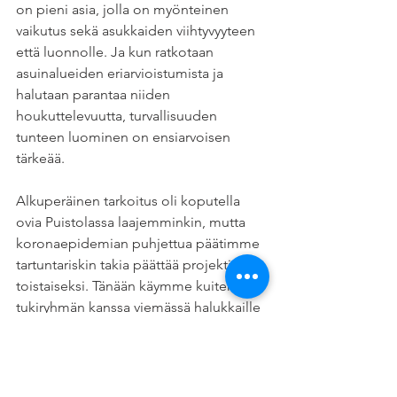
on pieni asia, jolla on myönteinen 
vaikutus sekä asukkaiden viihtyvyyteen 
että luonnolle. Ja kun ratkotaan 
asuinalueiden eriarvioistumista ja 
halutaan parantaa niiden 
houkuttelevuutta, turvallisuuden 
tunteen luominen on ensiarvoisen 
tärkeää.
Alkuperäinen tarkoitus oli koputella 
ovia Puistolassa laajemminkin, mutta 
koronaepidemian puhjettua päätimme 
tartuntariskin takia päättää projektin 
toistaiseksi. Tänään käymme kuitenkin 
tukiryhmän kanssa viemässä halukkaille 
kyselyyn osallistujille puut kiitokseksi 
osallistumisesta.
Kiitos kaikille osallistujille mukavista 