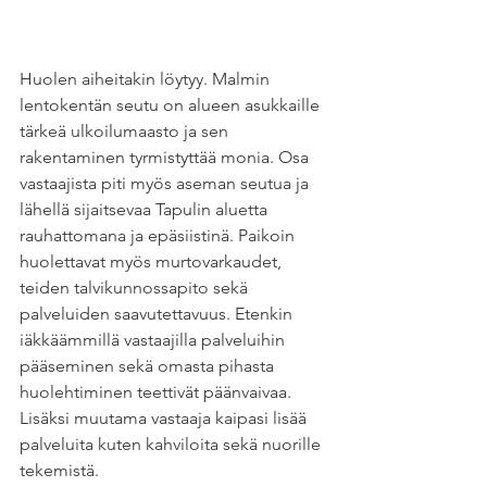
Huolen aiheitakin löytyy. Malmin 
lentokentän seutu on alueen asukkaille 
tärkeä ulkoilumaasto ja sen 
rakentaminen tyrmistyttää monia. Osa 
vastaajista piti myös aseman seutua ja 
lähellä sijaitsevaa Tapulin aluetta 
rauhattomana ja epäsiistinä. Paikoin 
huolettavat myös murtovarkaudet, 
teiden talvikunnossapito sekä 
palveluiden saavutettavuus. Etenkin 
iäkkäämmillä vastaajilla palveluihin 
pääseminen sekä omasta pihasta 
huolehtiminen teettivät päänvaivaa. 
Lisäksi muutama vastaaja kaipasi lisää 
palveluita kuten kahviloita sekä nuorille 
tekemistä.