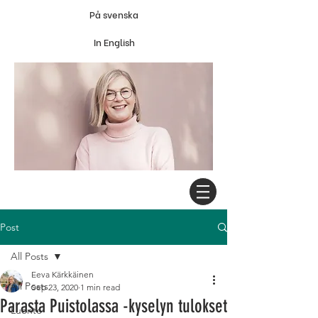
På svenska
In English
Post
All Posts
Eeva Kärkkäinen
All Posts
Sep 23, 2020
1 min read
Parasta Puistolassa -kyselyn tulokset
Luonto